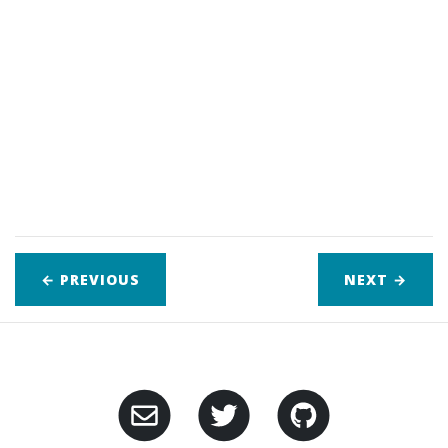
← PREVIOUS
NEXT
→