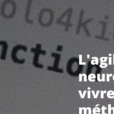
L'agi
neur
vivre
mét