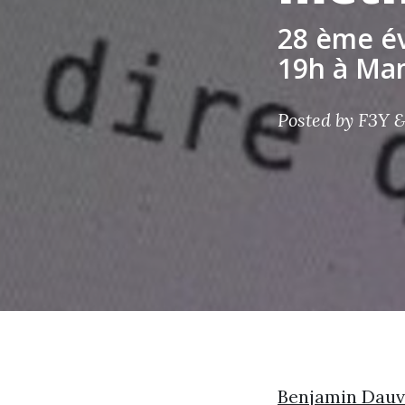
28 ème é
19h à Mam
Posted by
F3Y &
Benjamin Dauv