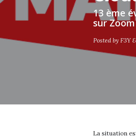
13 ème é
sur Zoom
Posted by
F3Y &
La situation es