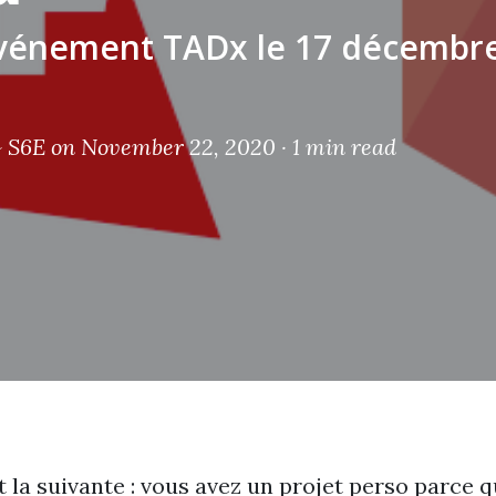
vénement TADx le 17 décembre
 S6E
on November 22, 2020 ·
1 min read
t la suivante : vous avez un projet perso parce 