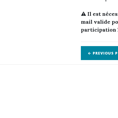
⚠️
Il est néce
mail valide p
participation 
← PREVIOUS
P