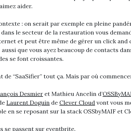
 aimez aider.
ontexte : on serait par exemple en pleine pand
 dans le secteur de la restauration vous demand
nternet et peut être même de gérer un click and 
 aussi que vous ayez beaucoup de contacts dans
es se font croissantes.
t de “SaaSifier” tout ça. Mais par où commence
rançois Desmier
et Mathieu Ancelin d’
OSSByMA
de
Laurent Doguin
de
Clever Cloud
vont vous m
le en se reposant sur la stack OSSbyMAIF et Cl
ns se passent sur
eventbrite
.