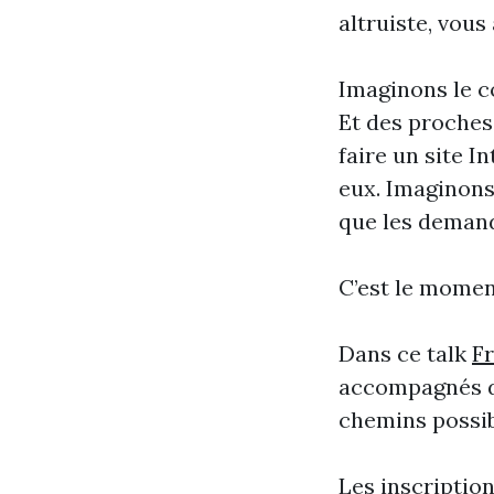
altruiste, vous
Imaginons le c
Et des proches
faire un site I
eux. Imaginons
que les demand
C’est le momen
Dans ce talk
F
accompagnés 
chemins possib
Les inscriptio