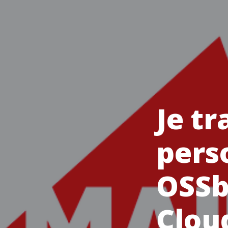
Je t
pers
OSSb
Clou