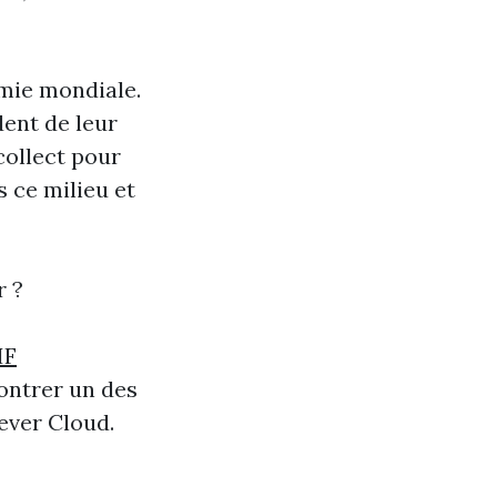
émie mondiale.
ent de leur
collect pour
 ce milieu et
r ?
IF
ontrer un des
ever Cloud.