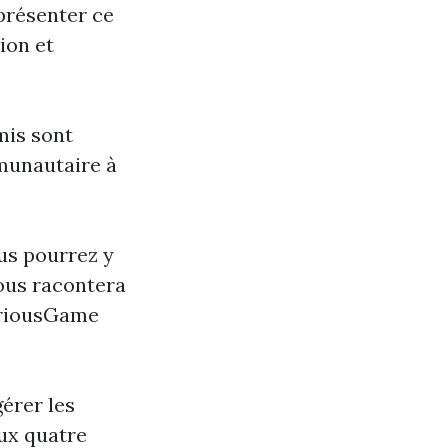
 présenter ce
sion et
mis sont
munautaire à
us pourrez y
vous racontera
eriousGame
gérer les
ux quatre