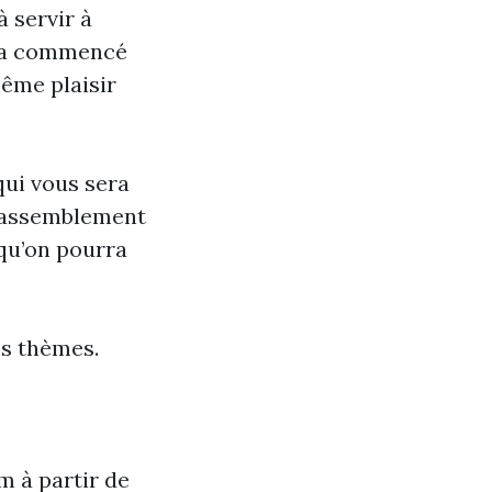
à servir à
on a commencé
même plaisir
qui vous sera
e rassemblement
qu’on pourra
es thèmes.
m à partir de