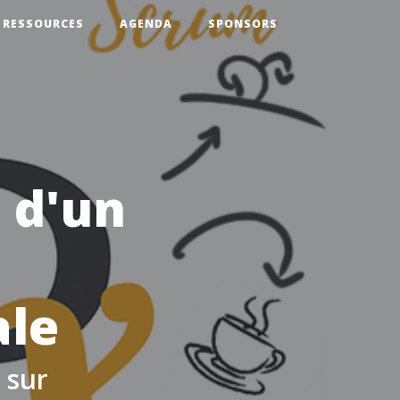
RESSOURCES
AGENDA
SPONSORS
 d'un
ale
 sur