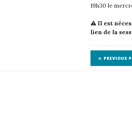
19h30 le mercre
⚠️
Il est néce
lien de la ses
← PREVIOUS
P