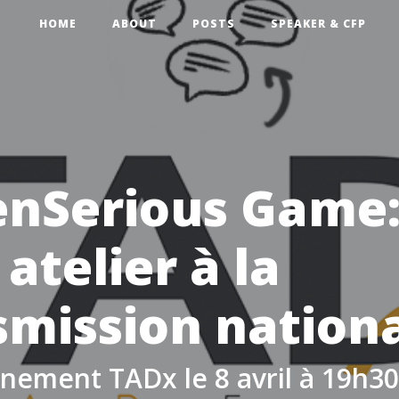
HOME
ABOUT
POSTS
SPEAKER & CFP
nSerious Game:
 atelier à la
smission nation
ement TADx le 8 avril à 19h30