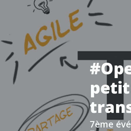
#Ope
petit
tran
7ème évén